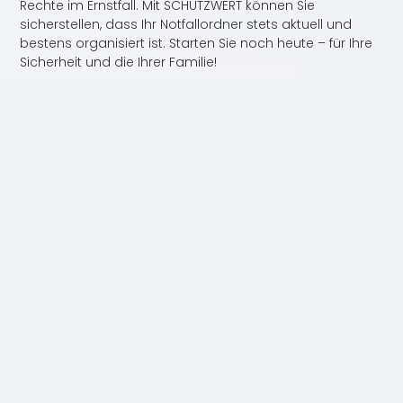
Rechte im Ernstfall. Mit SCHUTZWERT können Sie
sicherstellen, dass Ihr Notfallordner stets aktuell und
bestens organisiert ist. Starten Sie noch heute – für Ihre
Sicherheit und die Ihrer Familie!
Erstellen Sie bequem Ihre individuelle
Vorsorgevollmacht
,
Patientenverfügung
und
Testament
mit Hilfe unseres KI Assistenten.
– Sparen Sie viel Zeit und Geld bei Anwälten
und Beratungsstellen!-
Unsere KI beantwortet Ihnen alle Ihre Fragen,
erklärt Ihnen detailliert die Auswirkungen Ihrer
Entscheidungen und erstellt alle rechtskonformen
Dokumente anhand Ihrer speziellen Wünschen und
Bedürfnisse und berücksichtigt aktuellen
Rechtssprechungen und gestetzliche Vorgaben.
JETZT
UNTERLAGEN
AB 69 € ERSTELLEN
TEILEN SIE DIESEN INHALT: